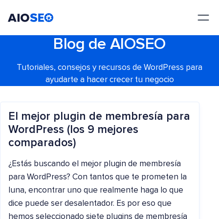
AIOSEO
El mejor plugin y kit de herramientas SEO para WordPress
Blog de AIOSEO
Tutoriales, consejos y recursos de WordPress para
ayudarte a hacer crecer tu negocio
El mejor plugin de membresía para
WordPress (los 9 mejores
comparados)
¿Estás buscando el mejor plugin de membresía
para WordPress? Con tantos que te prometen la
luna, encontrar uno que realmente haga lo que
dice puede ser desalentador. Es por eso que
hemos seleccionado siete plugins de membresía