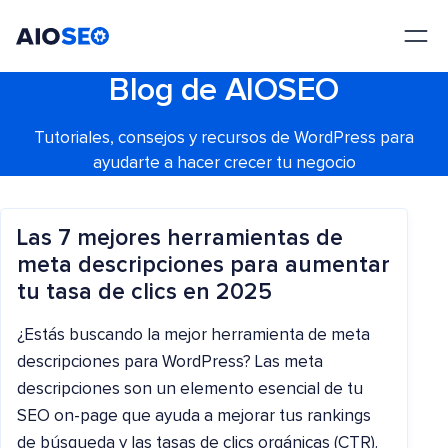
AIOSEO
El mejor plugin y kit de herramientas SEO para WordPress
Blog de AIOSEO
Tutoriales, consejos y recursos de WordPress para
ayudarte a hacer crecer tu negocio
Las 7 mejores herramientas de
meta descripciones para aumentar
tu tasa de clics en 2025
¿Estás buscando la mejor herramienta de meta
descripciones para WordPress? Las meta
descripciones son un elemento esencial de tu
SEO on-page que ayuda a mejorar tus rankings
de búsqueda y las tasas de clics orgánicas (CTR).