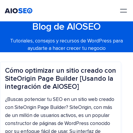
AIOSEO
El mejor plugin y kit de herramientas SEO para WordPress
Blog de AIOSEO
Tutoriales, consejos y recursos de WordPress para
ayudarte a hacer crecer tu negocio
Cómo optimizar un sitio creado con
SiteOrigin Page Builder [Usando la
integración de AIOSEO]
¿Buscas potenciar tu SEO en un sitio web creado
con SiteOrigin Page Builder? SiteOrigin, con más
de un millón de usuarios activos, es un popular
constructor de páginas de WordPress conocido
por su enfoque fácil de usar. Su interfaz de