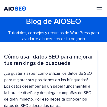
AIOSEO
El mejor plugin y kit de herramientas SEO para WordPress
Blog de AIOSEO
Tutoriales, consejos y recursos de WordPress para
ayudarte a hacer crecer tu negocio
Cómo usar datos SEO para mejorar
tus rankings de búsqueda
¿Le gustaría saber cómo utilizar los datos de SEO
para mejorar sus posiciones en las búsquedas?
Los datos desempeñan un papel fundamental a
la hora de diseñar y desplegar campañas de SEO
de gran impacto. Por eso necesita conocer los
datos de SEO adecuados para…