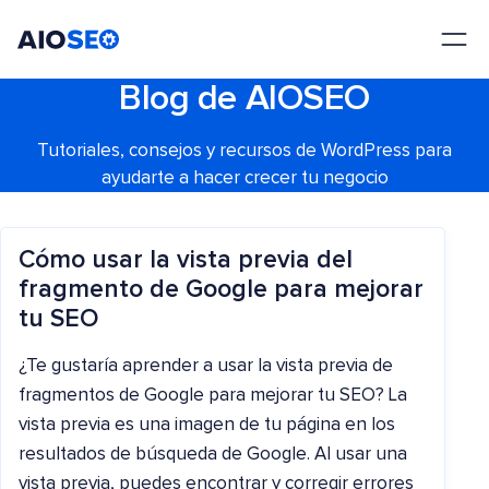
AIOSEO
El mejor plugin y kit de herramientas SEO para WordPress
Blog de AIOSEO
Tutoriales, consejos y recursos de WordPress para
ayudarte a hacer crecer tu negocio
Cómo usar la vista previa del
fragmento de Google para mejorar
tu SEO
¿Te gustaría aprender a usar la vista previa de
fragmentos de Google para mejorar tu SEO? La
vista previa es una imagen de tu página en los
resultados de búsqueda de Google. Al usar una
vista previa, puedes encontrar y corregir errores