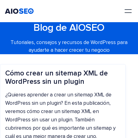
AIOSEO
El mejor plugin y kit de herramientas SEO para WordPress
Blog de AIOSEO
Tutoriales, consejos y recursos de WordPress para
ayudarte a hacer crecer tu negocio
Cómo crear un sitemap XML de
WordPress sin un plugin
¿Quieres aprender a crear un sitemap XML de
WordPress sin un plugin? En esta publicación,
veremos cómo crear un sitemap XML en
WordPress sin usar un plugin. También
cubriremos por qué es importante un sitemap y
cuál es una mejor manera de crear uno.