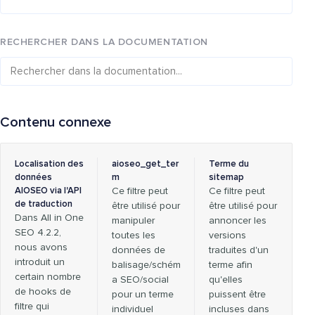
RECHERCHER DANS LA DOCUMENTATION
Contenu connexe
Localisation des
aioseo_get_ter
Terme du
données
m
sitemap
AIOSEO via l'API
Ce filtre peut
Ce filtre peut
de traduction
être utilisé pour
être utilisé pour
Dans All in One
manipuler
annoncer les
SEO 4.2.2,
toutes les
versions
nous avons
données de
traduites d'un
introduit un
balisage/schém
terme afin
certain nombre
a SEO/social
qu'elles
de hooks de
pour un terme
puissent être
filtre qui
individuel
incluses dans