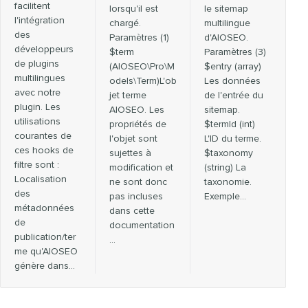
facilitent
lorsqu'il est
le sitemap
l'intégration
chargé.
multilingue
des
Paramètres (1)
d'AIOSEO.
développeurs
$term
Paramètres (3)
de plugins
(AIOSEO\Pro\M
$entry (array)
multilingues
odels\Term)L'ob
Les données
avec notre
jet terme
de l'entrée du
plugin. Les
AIOSEO. Les
sitemap.
utilisations
propriétés de
$termId (int)
courantes de
l'objet sont
L'ID du terme.
ces hooks de
sujettes à
$taxonomy
filtre sont :
modification et
(string) La
Localisation
ne sont donc
taxonomie.
des
pas incluses
Exemple…
métadonnées
dans cette
de
documentation
publication/ter
…
me qu'AIOSEO
génère dans…