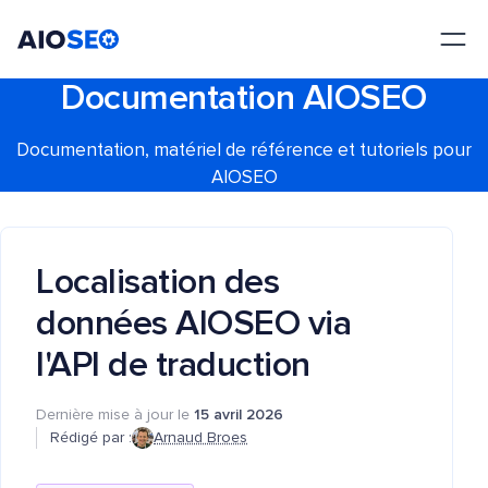
AIOSEO
Le meilleur plugin et toolkit SEO pour WordPress
Documentation AIOSEO
Documentation, matériel de référence et tutoriels pour
AIOSEO
Localisation des
données AIOSEO via
l'API de traduction
Dernière mise à jour le
15 avril 2026
Rédigé par :
Arnaud Broes