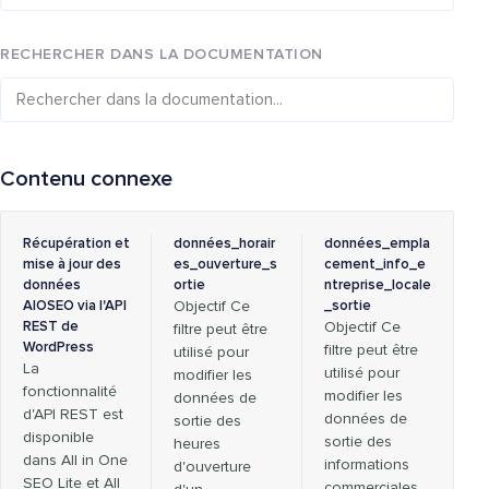
RECHERCHER DANS LA DOCUMENTATION
Contenu connexe
Récupération et
données_horair
données_empla
mise à jour des
es_ouverture_s
cement_info_e
données
ortie
ntreprise_locale
AIOSEO via l'API
Objectif Ce
_sortie
REST de
Objectif Ce
filtre peut être
WordPress
filtre peut être
utilisé pour
La
utilisé pour
modifier les
fonctionnalité
modifier les
données de
d'API REST est
données de
sortie des
disponible
sortie des
heures
dans All in One
informations
d'ouverture
SEO Lite et All
commerciales