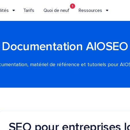
1
lités
Tarifs
Quoi de neuf
Ressources
Documentation AIOSEO
umentation, matériel de référence et tutoriels pour AI
SEO pour entreprises l