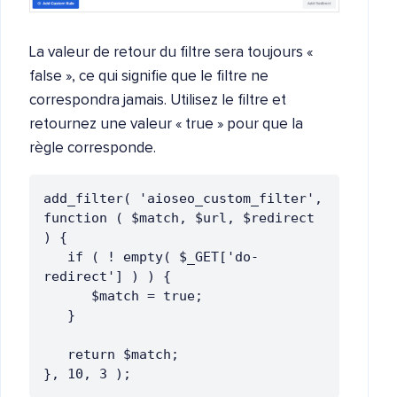
La valeur de retour du filtre sera toujours «
false », ce qui signifie que le filtre ne
correspondra jamais. Utilisez le filtre et
retournez une valeur « true » pour que la
règle corresponde.
add_filter( 'aioseo_custom_filter', 
function ( $match, $url, $redirect 
) {
   if ( ! empty( $_GET['do-
redirect'] ) ) {
      $match = true;
   }
   return $match;
}, 10, 3 );