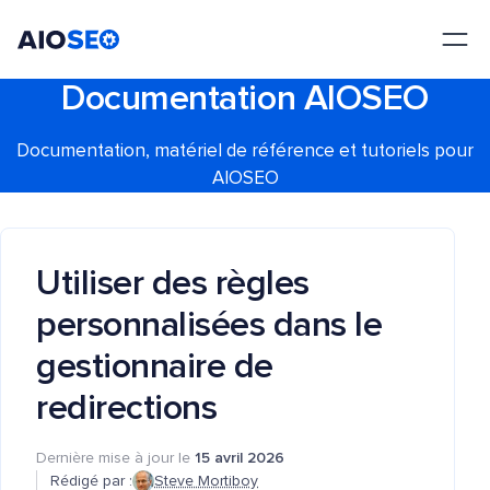
AIOSEO
Le meilleur plugin et toolkit SEO pour WordPress
Documentation AIOSEO
Documentation, matériel de référence et tutoriels pour
AIOSEO
Utiliser des règles
personnalisées dans le
gestionnaire de
redirections
Dernière mise à jour le
15 avril 2026
Rédigé par :
Steve Mortiboy