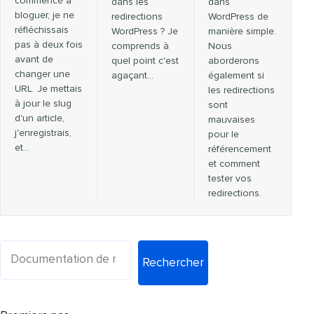
commencé à
dans les
dans
bloguer, je ne
redirections
WordPress de
réfléchissais
WordPress ? Je
manière simple.
pas à deux fois
comprends à
Nous
avant de
quel point c'est
aborderons
changer une
agaçant…
également si
URL. Je mettais
les redirections
à jour le slug
sont
d'un article,
mauvaises
j'enregistrais,
pour le
et…
référencement
et comment
tester vos
redirections.
Rechercher