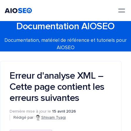
AIOSEO
Le meilleur plugin et toolkit SEO pour WordPress
Documentation AIOSEO
Documentation, matériel de référence et tutoriels pour
AIOSEO
Erreur d'analyse XML –
Cette page contient les
erreurs suivantes
Dernière mise à jour le
15 avril 2026
Rédigé par :
Shivam Tyagi