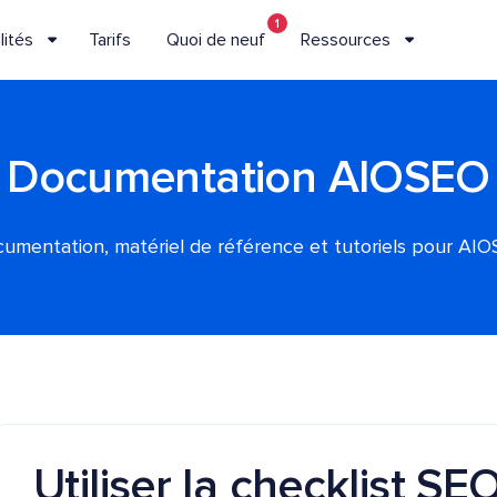
1
lités
Tarifs
Quoi de neuf
Ressources
Documentation AIOSEO
umentation, matériel de référence et tutoriels pour AI
Utiliser la checklist SE