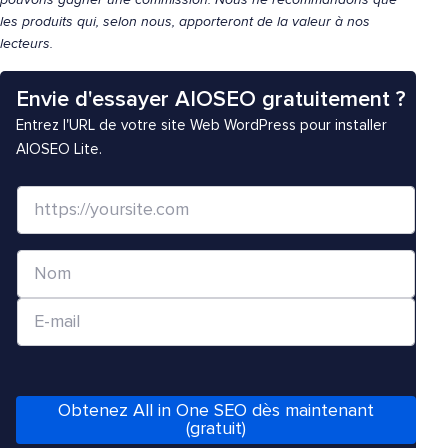
pouvons gagner une commission. Nous ne recommandons que
les produits qui, selon nous, apporteront de la valeur à nos
lecteurs.
Envie d'essayer AIOSEO gratuitement ?
Entrez l'URL de votre site Web WordPress pour installer
AIOSEO Lite.
S
i
t
N
e
o
W
E
m
e
-
*
b
m
/
a
Obtenez All in One SEO dès maintenant
U
i
(gratuit)
R
l