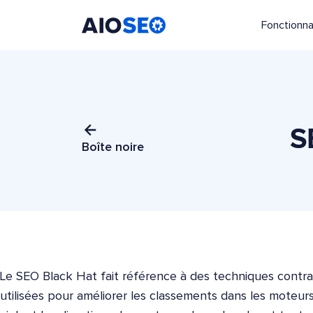
Fonctionna
AIOSEO
Le meilleur plugin et toolkit SEO pour WordPress
S
Boîte noire
Le SEO Black Hat fait référence à des techniques contrai
utilisées pour améliorer les classements dans les moteur