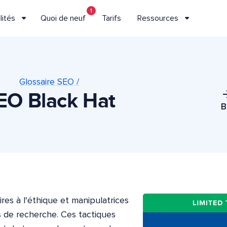
1
lités
Quoi de neuf
Tarifs
Ressources
Glossaire SEO /
EO Black Hat
B
res à l'éthique et manipulatrices
s de recherche. Ces tactiques