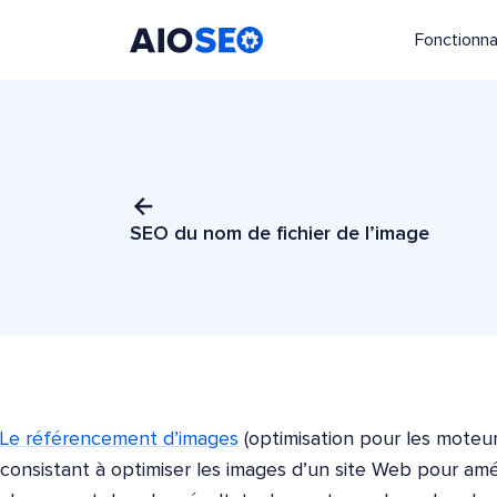
Fonctionna
AIOSEO
Le meilleur plugin et toolkit SEO pour WordPress
SEO du nom de fichier de l’image
Le référencement d’images
(optimisation pour les moteur
consistant à optimiser les images d’un site Web pour amélio