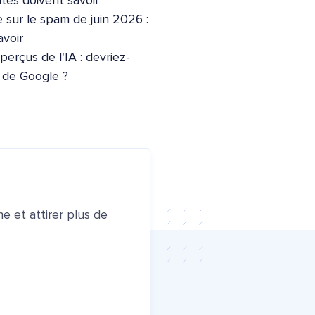
ites doivent savoir
 sur le spam de juin 2026 :
voir
erçus de l'IA : devriez-
e de Google ?
e et attirer plus de