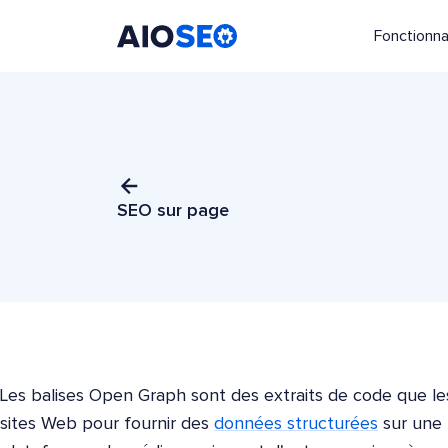
Fonctionna
AIOSEO
Le meilleur plugin et toolkit SEO pour WordPress
SEO sur page
Les balises Open Graph sont des extraits de code que les
sites Web pour fournir des
données structurées
sur une 