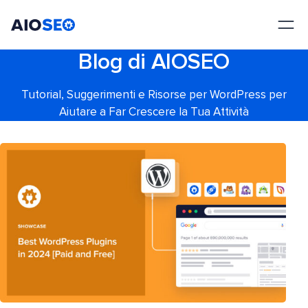
AIOSEO
Il Miglior Plugin e Toolkit SEO per WordPress
Blog di AIOSEO
Tutorial, Suggerimenti e Risorse per WordPress per
Aiutare a Far Crescere la Tua Attività