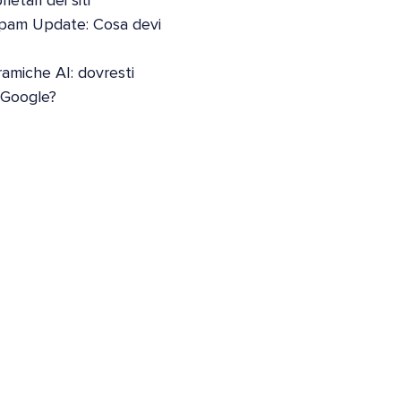
etari dei siti
pam Update: Cosa devi
oramiche AI: dovresti
i Google?