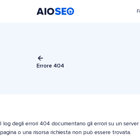
F
AIOSEO
Il Miglior Plugin e Toolkit SEO per WordPress
Errore 404
I log degli errori 404 documentano gli errori su un serve
pagina o una risorsa richiesta non può essere trovata.