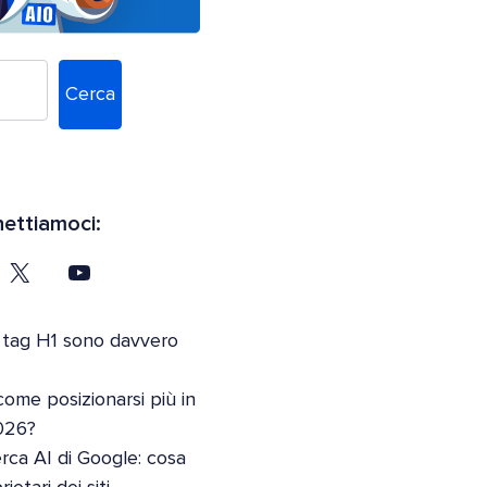
Cerca
ettiamoci:
 tag H1 sono davvero
come posizionarsi più in
026?
erca AI di Google: cosa