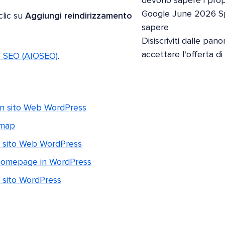
devono sapere i propri
Google June 2026 S
clic su
Aggiungi reindirizzamento
sapere
Disiscriviti dalle pan
accettare l'offerta d
ne SEO (AIOSEO)
.
 un sito Web WordPress
emap
o sito Web WordPress
 homepage in WordPress
 sito WordPress