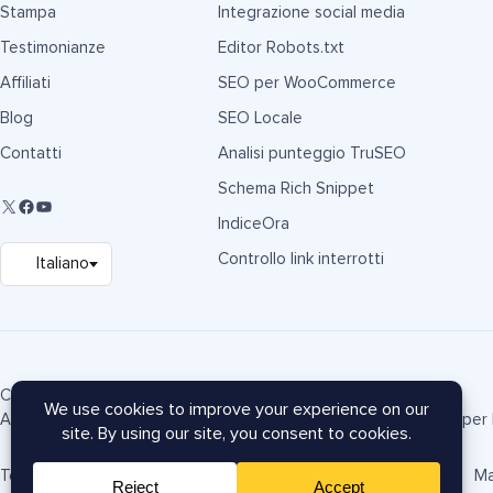
Stampa
Integrazione social media
Testimonianze
Editor Robots.txt
Affiliati
SEO per WooCommerce
Blog
SEO Locale
Contatti
Analisi punteggio TruSEO
Schema Rich Snippet
IndiceOra
Controllo link interrotti
Copyright © 2007-2026 Semper Plugins, LLC.
AIOSEO® e All in One SEO Pack® sono marchi registrati di Semper P
Termini di Servizio
Informativa sulla Privacy
Informativa FTC
Ma