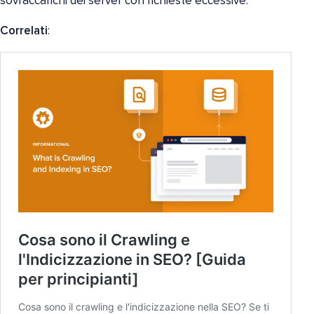
sovraccarichi dei server con richieste eccessive.
Correlati
: