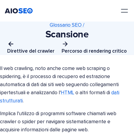
AIOSEO
Il Miglior Plugin e Toolkit SEO per WordPress
Glossario SEO /
Scansione
Direttive del crawler
Percorso di rendering critico
Il web crawling, noto anche come web scraping o
spidering, è il processo di recupero ed estrazione
automatica di dati dai siti web seguendo collegamenti
ipertestuali e analizzando l'
HTML
o altri formati di
dati
strutturati
.
Implica l'utilizzo di programmi software chiamati web
crawler o spider per navigare sistematicamente e
acquisire informazioni dalle pagine web.