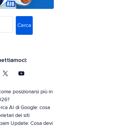
Cerca
ettiamoci:
come posizionarsi più in
026?
erca AI di Google: cosa
etari dei siti
pam Update: Cosa devi