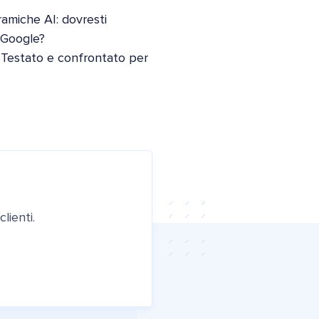
oramiche AI: dovresti
i Google?
 Testato e confrontato per
lienti.