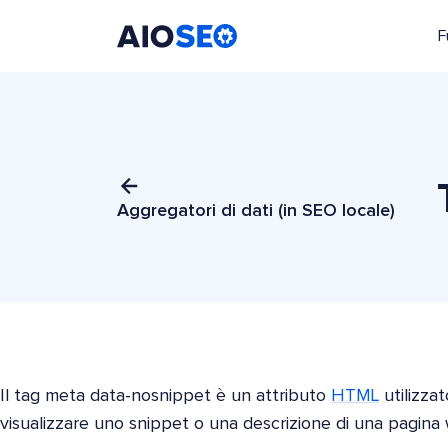
F
AIOSEO
Il Miglior Plugin e Toolkit SEO per WordPress
Aggregatori di dati (in SEO locale)
Il tag meta data-nosnippet è un attributo
HTML
utilizzat
visualizzare uno snippet o una descrizione di una pagina we