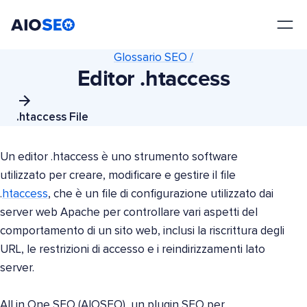
AIOSEO
Il Miglior Plugin e Toolkit SEO per WordPress
Glossario SEO /
Editor .htaccess
.htaccess File
Un editor .htaccess è uno strumento software
utilizzato per creare, modificare e gestire il file
.
htaccess
, che è un file di configurazione utilizzato dai
server web Apache per controllare vari aspetti del
comportamento di un sito web, inclusi la riscrittura degli
URL, le restrizioni di accesso e i reindirizzamenti lato
server.
All in One SEO (AIOSEO), un plugin SEO per