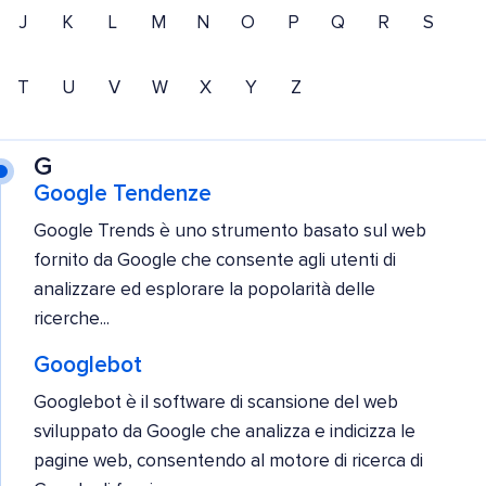
J
K
L
M
N
O
P
Q
R
S
T
U
V
W
X
Y
Z
G
Google Tendenze
Google Trends è uno strumento basato sul web
fornito da Google che consente agli utenti di
analizzare ed esplorare la popolarità delle
ricerche...
Googlebot
Googlebot è il software di scansione del web
sviluppato da Google che analizza e indicizza le
pagine web, consentendo al motore di ricerca di