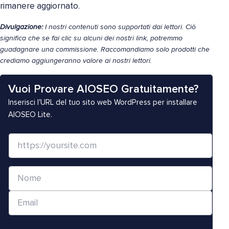
rimanere aggiornato.
Divulgazione:
I nostri contenuti sono supportati dai lettori. Ciò
significa che se fai clic su alcuni dei nostri link, potremmo
guadagnare una commissione. Raccomandiamo solo prodotti che
crediamo aggiungeranno valore ai nostri lettori.
Vuoi Provare AIOSEO Gratuitamente?
Inserisci l'URL del tuo sito web WordPress per installare
AIOSEO Lite.
S
i
t
N
o
o
W
E
m
e
m
e
b
a