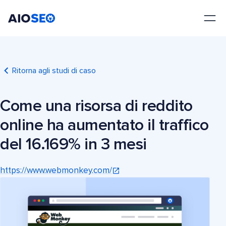
AIOSEO
Il Miglior Plugin e Toolkit SEO per WordPress
Ritorna agli studi di caso
Come una risorsa di reddito
online ha aumentato il traffico
del 16.169% in 3 mesi
https://www.webmonkey.com/