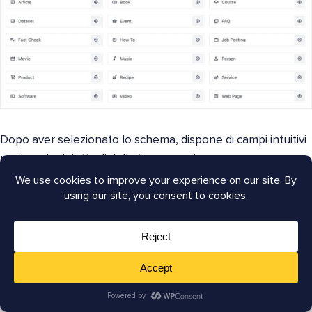
Dopo aver selezionato lo schema, dispone di campi intuitivi
per inserire i dettagli della tua recensione.