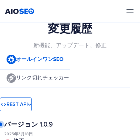
AIOSEO
最高のWordPress SEOプラグインとツールキット
変更履歴
新機能、アップデート、修正
オールインワンSEO
リンク切れチェッカー
REST API
バージョン 1.0.9
2025年3月18日