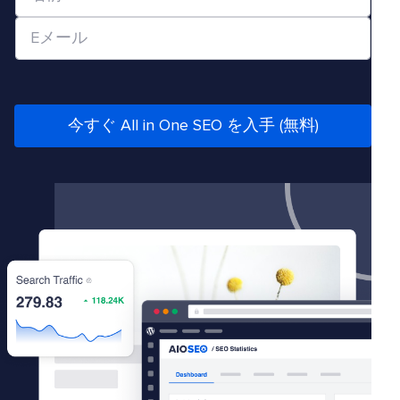
サ
前
イ
メ
*
ト
ー
/
ル
U
*
R
今すぐ All in One SEO を入手 (無料)
L
*