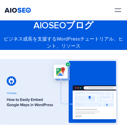
AIOSEO
最高のWordPress SEOプラグインとツールキット
AIOSEOブログ
ビジネス成長を支援するWordPressチュートリアル、ヒ
ント、リソース