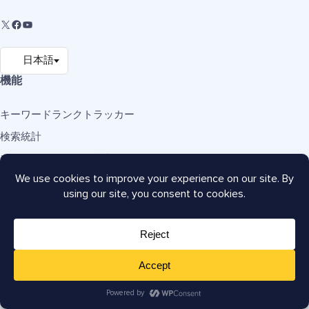
機能
キーワードランクトラッカー
検索統計
ソーシャルメディア統合
Robots.txtエディター
WooCommerce SEO
ローカルSEO
TruSEOスコア分析
リッチスニペットスキーマ
IndexNow