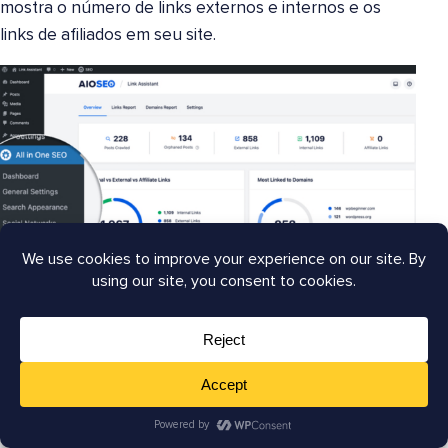
mostra o número de links externos e internos e os
links de afiliados em seu site.
Você também pode obter um relatório mais detalhado
dos links em seu site clicando no Relatório de Links. Em
seguida, ele fornece um relatório com Sugestões de
Linkagem e mostra as Postagens Órfãs em seu site.