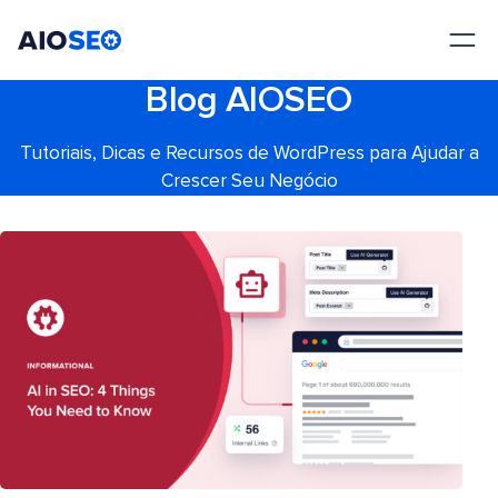
AIOSEO
O Melhor Plugin e Kit de Ferramentas de SEO para WordPress
Blog AIOSEO
Tutoriais, Dicas e Recursos de WordPress para Ajudar a
Crescer Seu Negócio