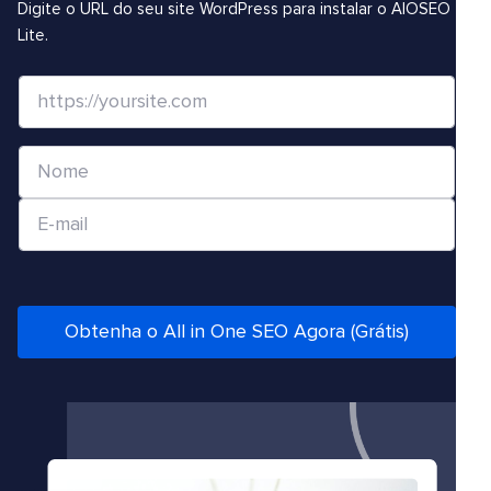
Digite o URL do seu site WordPress para instalar o AIOSEO
Lite.
S
i
t
N
e
o
/
E
m
U
-
e
R
m
*
L
a
*
i
Obtenha o All in One SEO Agora (Grátis)
l
*