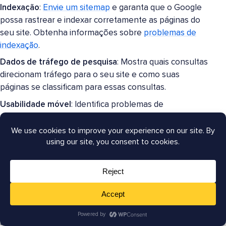
Indexação
:
Envie um sitemap
e garanta que o Google
possa rastrear e indexar corretamente as páginas do
seu site. Obtenha informações sobre
problemas de
indexação
.
Dados de tráfego de pesquisa
: Mostra quais consultas
direcionam tráfego para o seu site e como suas
páginas se classificam para essas consultas.
Usabilidade móvel
: Identifica problemas de
compatibilidade com dispositivos móveis que podem
afetar seus rankings.
Problemas de segurança
: Alerta sobre potenciais
problemas de segurança, como hacking ou malware
instalado.
Dados estruturados
: Fornece feedback sobre
quaisquer problemas de
schema markup
.
Se você estiver usando o plugin All in One SEO, não