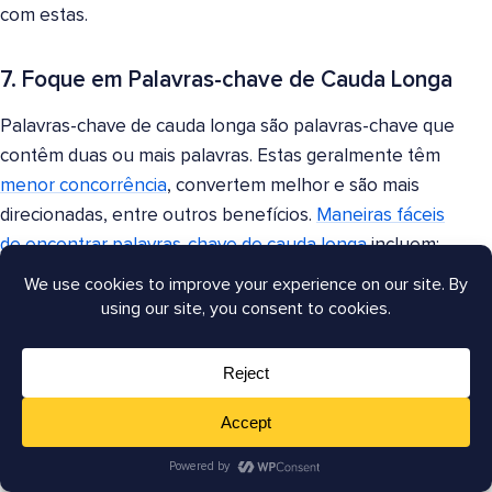
com estas.
7. Foque em Palavras-chave de Cauda Longa
Palavras-chave de cauda longa são palavras-chave que
contêm duas ou mais palavras. Estas geralmente têm
menor concorrência
, convertem melhor e são mais
direcionadas, entre outros benefícios.
Maneiras fáceis
de encontrar palavras-chave de cauda longa
incluem:
Recurso de autossugestão do Google
Comentários de blog, especialmente perguntas
Answer the Public
Fóruns
Além destas, as palavras-chave de cauda longa
também são uma excelente maneira de ranquear um