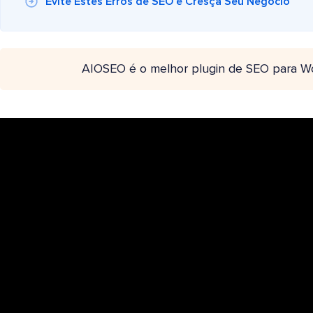
Evite Estes Erros de SEO e Cresça Seu Negócio
AIOSEO é o melhor plugin de SEO para W