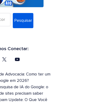
Pesquisar
os Conectar:
 de Advocacia: Como ter um
oogle em 2026?
squisa de IA do Google: o
 de sites precisam saber
pam Update: O Que Você