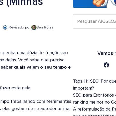
s (Minhas
Revisado por:
Ben Rojas
mpenha uma dúzia de funções ao
Vamos n
ma delas. Você sabe que precisa
saber quais valem o seu tempo e
Tags H1 SEO: Por que
fazer este guia.
importam?
SEO para Escritórios
mpo trabalhando com ferramentas
ranking melhor no G
s elas gostam de se autodenominar
A reformulação da Pe