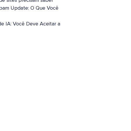
 de sites precisam saber
pam Update: O Que Você
de IA: Você Deve Aceitar a