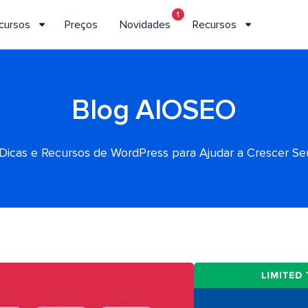
1
cursos
Preços
Novidades
Recursos
Blog AIOSEO
, Dicas e Recursos de WordPress para Ajudar a Crescer S