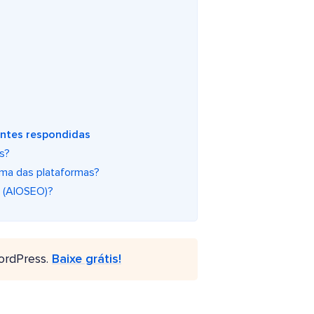
entes respondidas
s?
ma das plataformas?
O (AIOSEO)?
ordPress.
Baixe grátis!