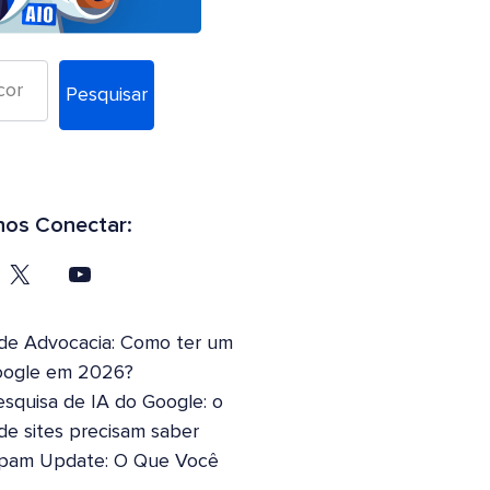
Pesquisar
os Conectar:
 de Advocacia: Como ter um
oogle em 2026?
squisa de IA do Google: o
 de sites precisam saber
pam Update: O Que Você