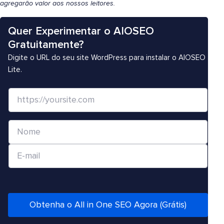
agregarão valor aos nossos leitores.
Quer Experimentar o AIOSEO
Gratuitamente?
Digite o URL do seu site WordPress para instalar o AIOSEO
Lite.
S
i
t
N
e
o
/
E
m
U
-
e
R
m
*
L
a
*
i
Obtenha o All in One SEO Agora (Grátis)
l