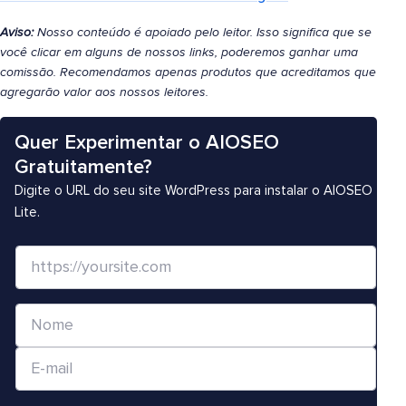
Aviso:
Nosso conteúdo é apoiado pelo leitor. Isso significa que se
você clicar em alguns de nossos links, poderemos ganhar uma
comissão. Recomendamos apenas produtos que acreditamos que
agregarão valor aos nossos leitores.
Quer Experimentar o AIOSEO
Gratuitamente?
Digite o URL do seu site WordPress para instalar o AIOSEO
Lite.
S
i
t
N
e
o
/
E
m
U
-
e
R