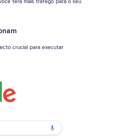
ocê terá mais tráfego para o seu
ionam
cto crucial para executar