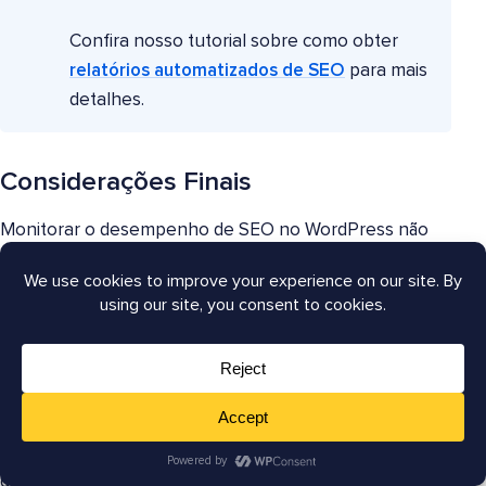
Confira nosso tutorial sobre como obter
relatórios automatizados de SEO
para mais
detalhes.
Considerações Finais
Monitorar o desempenho de SEO no WordPress não
se trata de se obcecar com números, mas sim de
entender o que está funcionando, o que está caindo e
onde focar em seguida.
Quando você rastreia consistentemente as métricas
corretas, pode identificar problemas precocemente,
refinar sua estratégia de conteúdo e tomar decisões
de otimização mais inteligentes em vez de reagir tarde
demais.