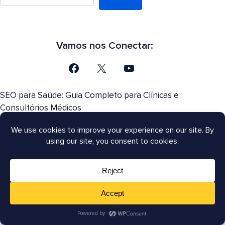
Vamos nos Conectar:
SEO para Saúde: Guia Completo para Clínicas e
Consultórios Médicos
Tags H1 SEO: Por que as tags H1 realmente importam?
8 Melhores Ferramentas de Monitoramento de SEO
para WordPress
SEO para Escritórios de Advocacia: Como ter um
ranking melhor no Google em 2026?
A reformulação da Pesquisa de IA do Google: o que os
proprietários de sites precisam saber