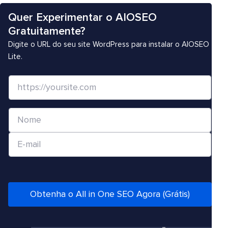
Quer Experimentar o AIOSEO
Gratuitamente?
Digite o URL do seu site WordPress para instalar o AIOSEO
Lite.
S
i
t
N
e
o
/
E
m
U
-
e
R
m
*
L
a
*
i
Obtenha o All in One SEO Agora (Grátis)
l
*