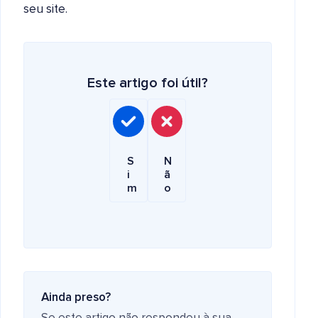
seu site.
Este artigo foi útil?
S
N
i
ã
m
o
Ainda preso?