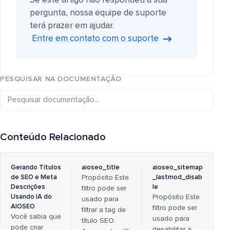
Se este artigo não respondeu à sua
pergunta, nossa equipe de suporte
terá prazer em ajudar.
Entre em contato com o suporte
PESQUISAR NA DOCUMENTAÇÃO
Conteúdo Relacionado
Gerando Títulos
aioseo_title
aioseo_sitemap
de SEO e Meta
Propósito Este
_lastmod_disab
Descrições
le
filtro pode ser
Usando IA do
Propósito Este
usado para
AIOSEO
filtro pode ser
filtrar a tag de
Você sabia que
usado para
título SEO.
pode criar
desabilitar a