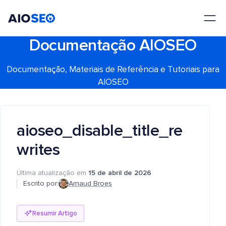
AIOSEO
O Melhor Plugin e Kit de Ferramentas de SEO para WordPress
Documentação AIOSEO
Documentação, Materiais de Referência e Tutoriais para
AIOSEO
aioseo_disable_title_re
writes
Última atualização em
15 de abril de 2026
Escrito por:
Arnaud Broes
Resumir Artigo