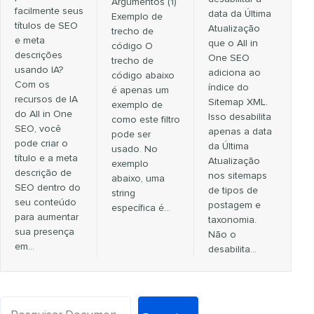
Argumentos (1)
facilmente seus
data da Última
Exemplo de
títulos de SEO
Atualização
trecho de
e meta
que o All in
código O
descrições
One SEO
trecho de
usando IA?
adiciona ao
código abaixo
Com os
índice do
é apenas um
recursos de IA
Sitemap XML.
exemplo de
do All in One
Isso desabilita
como este filtro
SEO, você
apenas a data
pode ser
pode criar o
da Última
usado. No
título e a meta
Atualização
exemplo
descrição de
nos sitemaps
abaixo, uma
SEO dentro do
de tipos de
string
seu conteúdo
postagem e
específica é…
para aumentar
taxonomia.
sua presença
Não o
em…
desabilita…