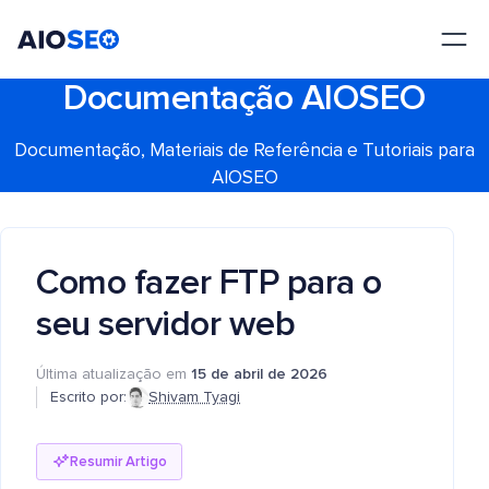
AIOSEO
O Melhor Plugin e Kit de Ferramentas de SEO para WordPress
Documentação AIOSEO
Documentação, Materiais de Referência e Tutoriais para
AIOSEO
Como fazer FTP para o
seu servidor web
Última atualização em
15 de abril de 2026
Escrito por:
Shivam Tyagi
Resumir Artigo