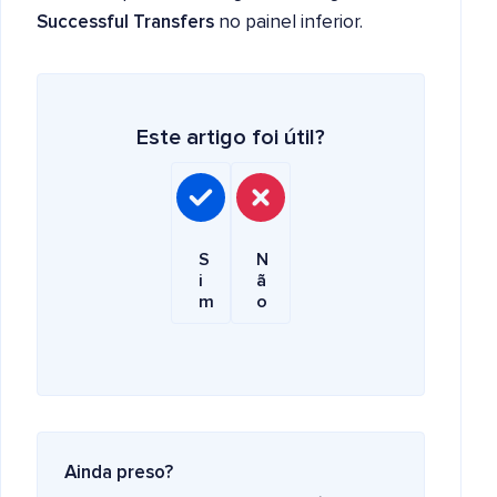
Successful Transfers
no painel inferior.
Este artigo foi útil?
S
N
i
ã
m
o
Ainda preso?