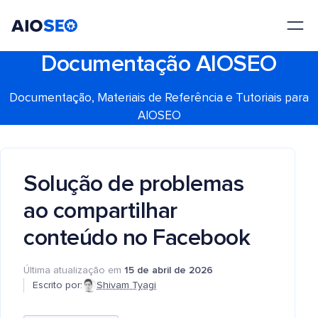
AIOSEO
O Melhor Plugin e Kit de Ferramentas de SEO para WordPress
Documentação AIOSEO
Documentação, Materiais de Referência e Tutoriais para
AIOSEO
Solução de problemas
ao compartilhar
conteúdo no Facebook
Última atualização em
15 de abril de 2026
Escrito por:
Shivam Tyagi