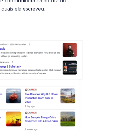
de contribuidora da autora no
s quais ela escreveu.