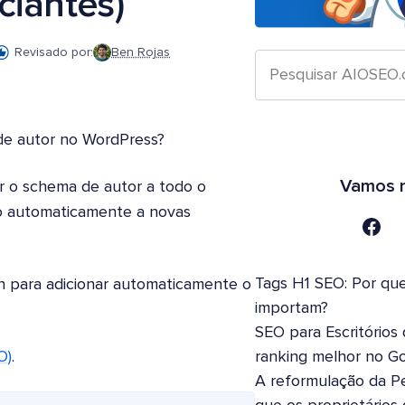
ciantes)
Revisado por:
Ben Rojas
 de autor no WordPress?
Vamos n
r o schema de autor a todo o
o automaticamente a novas
Tags H1 SEO: Por que
in para adicionar automaticamente o
importam?
SEO para Escritórios
ranking melhor no G
O)
.
A reformulação da Pe