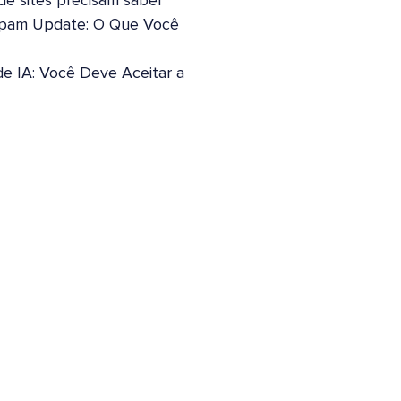
 de sites precisam saber
pam Update: O Que Você
de IA: Você Deve Aceitar a