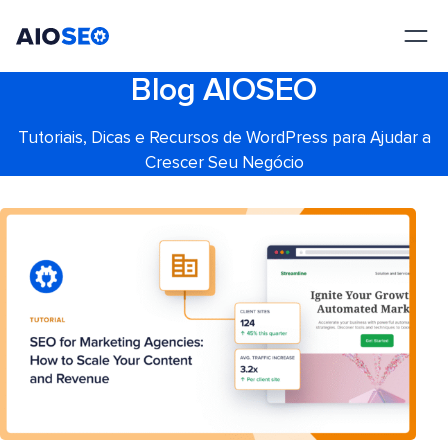
AIOSEO
O Melhor Plugin e Kit de Ferramentas de SEO para WordPress
Blog AIOSEO
Tutoriais, Dicas e Recursos de WordPress para Ajudar a
Crescer Seu Negócio