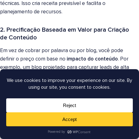
técnicas. Isso cria receita previsível e facilita o
planejamento de recursos.
2. Precificação Baseada em Valor para Criação
de Conteúdo
Em vez de cobrar por palavra ou por blog, você pode
definir o preço com base no
impacto do conteúdo
. Por
exemplo, um blog projetado para capturar leads de alta
intenção ou ranquear para uma palavra-chave
competitiva tem um preço mais alto devido ao seu
valor para o cliente.
Com o
TruSEO Score e Relatórios do AIOSEO
, você
pode demonstrar por que certas peças merecem
preços premium, mostrando seu impacto nos rankings
e conversões.