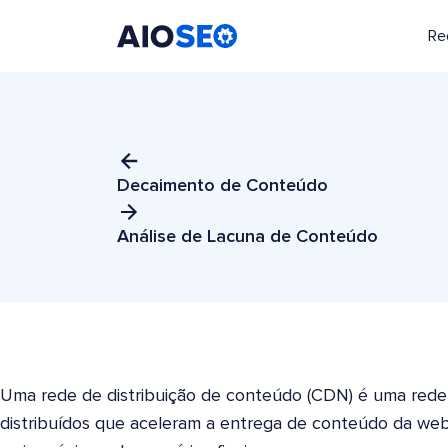
Re
AIOSEO
O Melhor Plugin e Kit de Ferramentas de SEO para WordPress
Decaimento de Conteúdo
Análise de Lacuna de Conteúdo
Uma rede de distribuição de conteúdo (CDN) é uma rede
distribuídos que aceleram a entrega de conteúdo da we