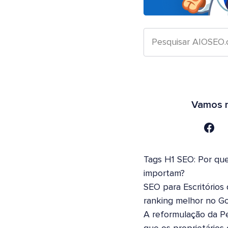
Vamos n
Tags H1 SEO: Por que
importam?
SEO para Escritórios
ranking melhor no G
A reformulação da Pe