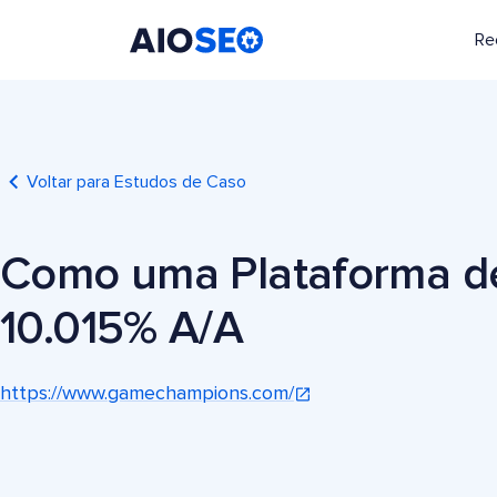
Re
AIOSEO
O Melhor Plugin e Kit de Ferramentas de SEO para WordPress
Voltar para Estudos de Caso
Como uma Plataforma de
10.015% A/A
https://www.gamechampions.com/