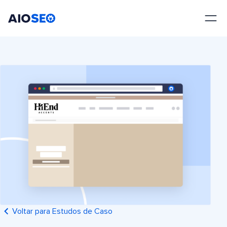
AIOSEO
O Melhor Plugin e Kit de Ferramentas de SEO para WordPress
Voltar para Estudos de Caso