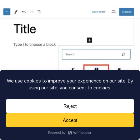
Também quero mencionar que você pode usar o
Schema
Catalog
para adicionar outros tipos de marcação de