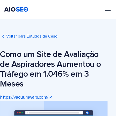
AIOSEO
O Melhor Plugin e Kit de Ferramentas de SEO para WordPress
Voltar para Estudos de Caso
Como um Site de Avaliação
de Aspiradores Aumentou o
Tráfego em 1.046% em 3
Meses
https://vacuumwars.com/