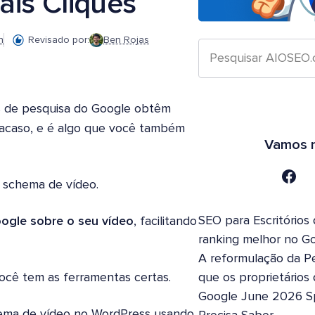
is Cliques
n
Revisado por:
Ben Rojas
s de pesquisa do Google obtêm
r acaso, e é algo que você também
Vamos n
 schema de vídeo.
SEO para Escritórios
ogle sobre o seu vídeo
, facilitando
ranking melhor no G
A reformulação da Pe
você tem as ferramentas certas.
que os proprietários
Google June 2026 S
hema de vídeo no WordPress usando