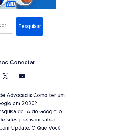
Pesquisar
os Conectar:
 de Advocacia: Como ter um
oogle em 2026?
squisa de IA do Google: o
 de sites precisam saber
pam Update: O Que Você