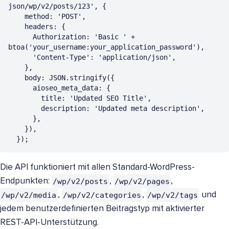
json/wp/v2/posts/123', {

    method: 'POST',

    headers: {

      Authorization: 'Basic ' + 
btoa('your_username:your_application_password'),

      'Content-Type': 'application/json',

    },

    body: JSON.stringify({

      aioseo_meta_data: {

        title: 'Updated SEO Title',

        description: 'Updated meta description',

      },

    }),

  });
Die API funktioniert mit allen Standard-WordPress-
/wp/v2/posts
/wp/v2/pages
Endpunkten:
,
,
/wp/v2/media
/wp/v2/categories
/wp/v2/tags
,
,
und
jedem benutzerdefinierten Beitragstyp mit aktivierter
REST-API-Unterstützung.