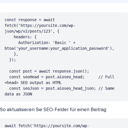
const response = await 
fetch('https://yoursite.com/wp-
json/wp/v2/posts/123', {

    headers: {

      Authorization: 'Basic ' + 
btoa('your_username:your_application_password'),

    },

  }); 

  const post = await response.json();

  const seoHead = post.aioseo_head;      // Full 
<head> SEO output as HTML

  const seoJson = post.aioseo_head_json; // Same 
data as JSON
So aktualisieren Sie SEO-Felder für einen Beitrag:
await fetch('https://yoursite.com/wp-