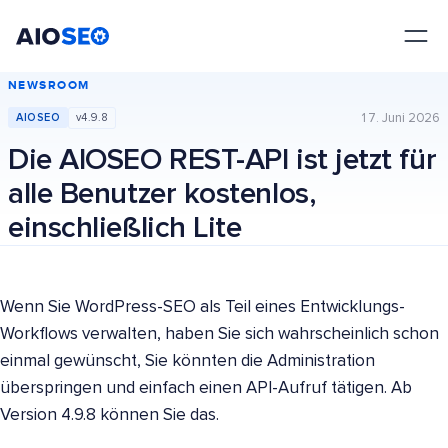
AIOSEO
Das beste WordPress SEO Plugin und Toolkit
NEWSROOM
17. Juni 2026
AIOSEO
v4.9.8
Die AIOSEO REST-API ist jetzt für
alle Benutzer kostenlos,
einschließlich Lite
Wenn Sie WordPress-SEO als Teil eines Entwicklungs-
Workflows verwalten, haben Sie sich wahrscheinlich schon
einmal gewünscht, Sie könnten die Administration
überspringen und einfach einen API-Aufruf tätigen. Ab
Version 4.9.8 können Sie das.