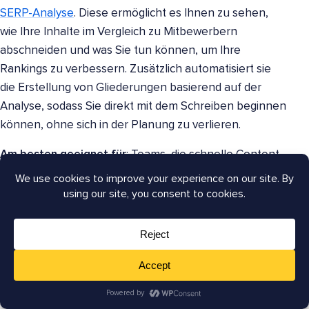
SERP-Analyse
. Diese ermöglicht es Ihnen zu sehen,
wie Ihre Inhalte im Vergleich zu Mitbewerbern
abschneiden und was Sie tun können, um Ihre
Rankings zu verbessern. Zusätzlich automatisiert sie
die Erstellung von Gliederungen basierend auf der
Analyse, sodass Sie direkt mit dem Schreiben beginnen
können, ohne sich in der Planung zu verlieren.
Am besten geeignet für
: Teams, die schnelle Content-
Produktionsfähigkeiten benötigen.
Vorteile & Nachteile
: Schnelle Einrichtung;
möglicherweise nicht so detailliert wie andere Tools.
Preise
: Bezahlte Pläne beginnen bei 19 $/Monat.
9.
PageOptimizer Pro